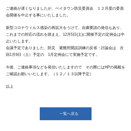
ご連絡が遅くなりましたが、ベイタウン防災委員会 １２月度の委員
会開催を中止する事にいたしました。
新型コロナウィルス感染の再拡大をうけて、自粛要請の発信もあり、
これまでの対応の流れを踏まえ、12月5日(土)に開催予定の定例会は中
止いたします。
会議予定でありました、防災 避難所開設訓練の反省・討論会は 次
回1月9日（土）予定の 1月定例会にて実施予定です。
今後、ご連絡事項などを発信いたしますので その際にはHPの掲載を
ご確認お願いいたします。（１２／１３以降予定）
以上
一覧へ戻る