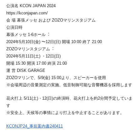
公演名 KCON JAPAN 2024
https://kconjapan.com/
会 場 幕張メッセ および ZOZOマリンスタジアム
公演⽇時
幕張メッセ 1-6ホール︓
2024年5⽉10⽇(⾦) 〜12⽇(⽇) 開場 10:00 終了 21:00
ZOZOマリンスタジアム︓
2024年5⽉11⽇(⼟) ・12⽇(⽇)
開場 15:30 開演 17:00 終演 21:00
運 営 DISK GARAGE
ZOZOマリンで、5/9(⾦) 15:00より、スピーカーを使⽤
※会場周辺の⾳量測定の実施、低⾳制御可能な⾳響機器を採⽤します
花⽕打上 5/11(⼟)・12(⽇)の終演時、花⽕打上を約2分間予定していま
す
※安全上、天候等の事情により打上を中⽌することがあります。
KCONJP24_事前案内書240411