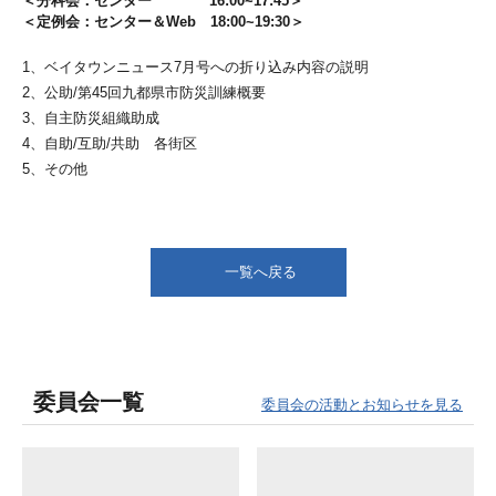
＜分科会：センター 16:00~17:45＞
＜定例会：センター＆Web 18:00~19:30＞
1、ベイタウンニュース7月号への折り込み内容の説明
2、公助/第45回九都県市防災訓練概要
3、自主防災組織助成
4、自助/互助/共助 各街区
5、その他
一覧へ戻る
委員会一覧
委員会の活動とお知らせを見る