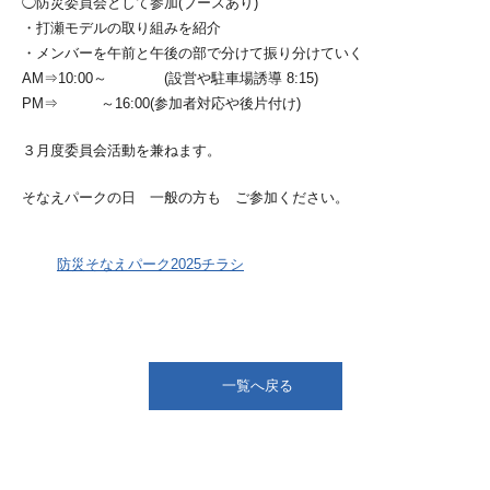
◯防災委員会として参加(ブースあり)
・打瀬モデルの取り組みを紹介
・メンバーを午前と午後の部で分けて振り分けていく
AM⇒10:00～ (設営や駐車場誘導 8:15)
PM⇒ ～16:00(参加者対応や後片付け)
３月度委員会活動を兼ねます。
そなえパークの日 一般の方も ご参加ください。
防災そなえパーク2025チラシ
一覧へ戻る