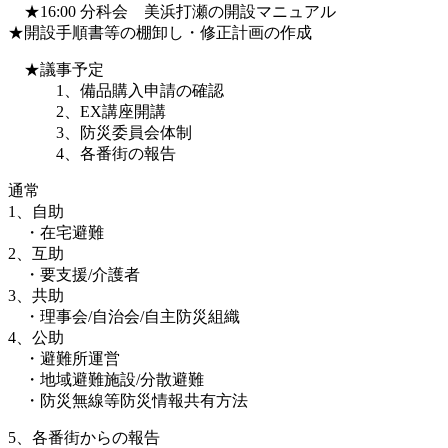
★16:00 分科会 美浜打瀬の開設マニュアル
★開設手順書等の棚卸し・修正計画の作成
★議事予定
1、備品購入申請の確認
2、EX講座開講
3、防災委員会体制
4、各番街の報告
通常
1、自助
・在宅避難
2、互助
・要支援/介護者
3、共助
・理事会/自治会/自主防災組織
4、公助
・避難所運営
・地域避難施設/分散避難
・防災無線等防災情報共有方法
5、各番街からの報告