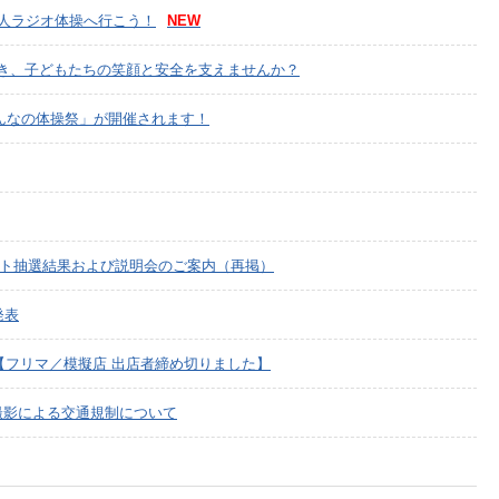
0万人ラジオ体操へ行こう！
NEW
歩き、子どもたちの笑顔と安全を支えませんか？
・みんなの体操祭」が開催されます！
ーケット抽選結果および説明会のご案内（再掲）
発表
開【フリマ／模擬店 出店者締め切りました】
の撮影による交通規制について