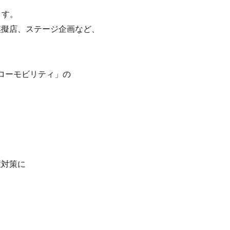
ます。
模擬店、ステージ企画など、
スローモビリティ」の
症対策に